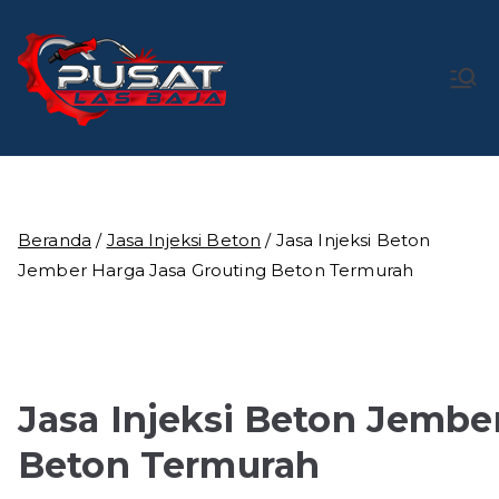
Loncat
ke
konten
Pusat Las
Pusat Bengkel Las Profesional di Indonesia
Baja
Beranda
/
Jasa Injeksi Beton
/ Jasa Injeksi Beton
Jember Harga Jasa Grouting Beton Termurah
Jasa Injeksi Beton Jembe
Beton Termurah