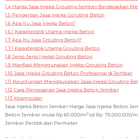
1.4
Harga Jasa Injeksi Grouting Jember Berdasarkan Me
1.5
Pengertian Jasa Injeksi Goruting Beton
1.6
Apa Itu Jasa Injeksi Beton?
1.6.1
Karakteristik Utama Injeksi Beton
1.7
Apa Itu Jasa Grouting Beton?
1.7.1
Karakteristik Utama Grouting Beton
1.8
Jenis-Jenis Injeksi Grouting Beton
1.9
Manfaat Menggunakan Injeksi Grouting Beton
1.10
Jasa Injeksi Grouting Beton Profesional di Jember
1.11
Keuntungan Menggunakan Jasa Injeksi Grouting Be
1.12
Cara Pemesanan Jasa Injeksi Beton Jember
1.13
Kesimpulan
Jasa Injeksi Beton Jember Harga Jasa Injeksi Beton Je
3
Beton Jember mulai Rp.60.000/m
sd Rp. 75.000.000/m
Jember Pertitik dan Permeter.