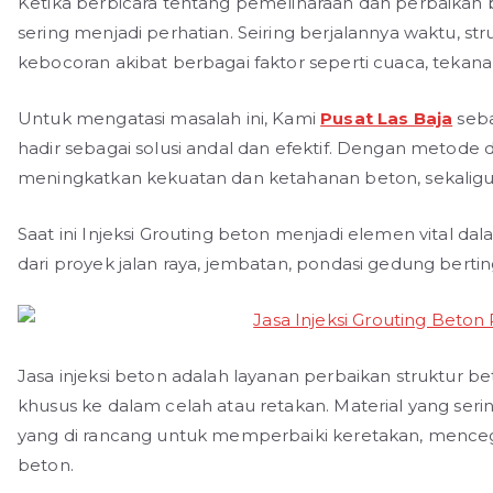
Ketika berbicara tentang pemeliharaan dan perbaikan
sering menjadi perhatian. Seiring berjalannya waktu, s
kebocoran akibat berbagai faktor seperti cuaca, tekanan
Untuk mengatasi masalah ini, Kami
Pusat Las Baja
seba
hadir sebagai solusi andal dan efektif. Dengan metode
meningkatkan kekuatan dan ketahanan beton, sekali
Saat ini Injeksi Grouting beton menjadi elemen vital da
dari proyek jalan raya, jembatan, pondasi gedung berti
Jasa injeksi beton adalah layanan perbaikan struktur b
khusus ke dalam celah atau retakan. Material yang ser
yang di rancang untuk memperbaiki keretakan, mence
beton.