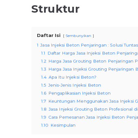
Struktur
Daftar Isi
Sembunyikan
1
Jasa Injeksi Beton Penjaringan : Solusi Tunt
1.1
Daftar Harga Jasa Injeksi Beton Penjarin
1.2
Harga Jasa Grouting Beton Penjaringan 
1.3
Harga Jasa Injeksi Grouting Penjaringan
1.4
Apa Itu Injeksi Beton?
1.5
Jenis-Jenis Injeksi Beton
1.6
Pengaplikasian Injeksi Beton
1.7
Keuntungan Menggunakan Jasa Injeksi Gr
1.8
Jasa Injeksi Grouting Beton Profesional d
1.9
Cara Pemesanan Jasa Injeksi Beton Penj
1.10
Kesimpulan