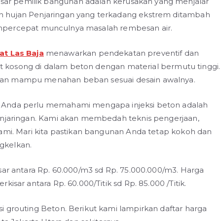
r pemilik bangunan adalah kerusakan yang menjalar
h hujan Penjaringan yang terkadang ekstrem ditambah
i mempercepat munculnya masalah rembesan air.
at Las Baja
menawarkan pendekatan preventif dan
dut kosong di dalam beton dengan material bermutu tinggi.
dan mampu menahan beban sesuai desain awalnya.
 Anda perlu memahami mengapa injeksi beton adalah
enjaringan. Kami akan membedah teknis pengerjaan,
kami. Mari kita pastikan bangunan Anda tetap kokoh dan
gkelkan.
sar antara Rp. 60.000/m3 sd Rp. 75.000.000/m3. Harga
isar antara Rp. 60.000/Titik sd Rp. 85.000 /Titik.
i grouting Beton. Berikut kami lampirkan daftar harga