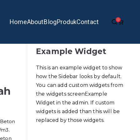
0
Home
About
Blog
Produk
Contact
Example Widget
This is an example widget to show
a
how the Sidebar looks by default.
You can add custom widgets from
ah
the widgets screenExample
Widget in the admin. If custom
widgets is added than this will be
replaced by those widgets.
i Beton
/m3.
Beton