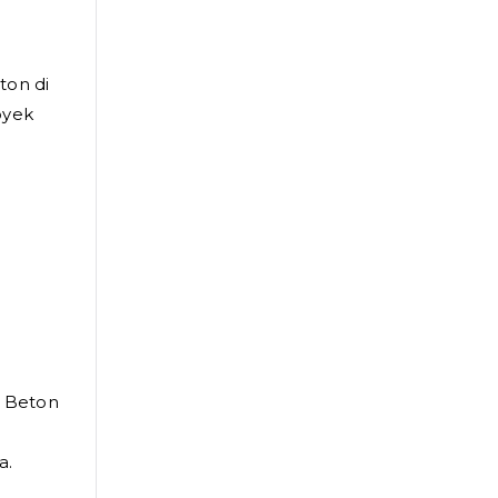
ton di
oyek
i Beton
a.