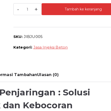
Kuantitas
-
+
Tambah ke keranjang
Jasa
Injeksi
Beton
Penjaringan
SKU:
JIBJU005
Harga
Jasa
Kategori:
Jasa Injeksi Beton
Grouting
Beton
Termurah
ormasi Tambahan
Ulasan (0)
Penjaringan : Solusi
k dan Kebocoran