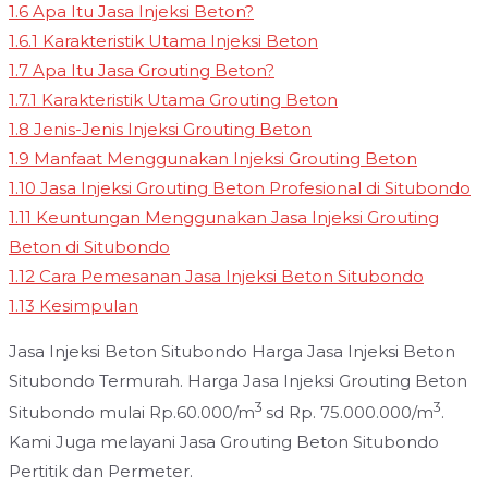
1.6
Apa Itu Jasa Injeksi Beton?
1.6.1
Karakteristik Utama Injeksi Beton
1.7
Apa Itu Jasa Grouting Beton?
1.7.1
Karakteristik Utama Grouting Beton
1.8
Jenis-Jenis Injeksi Grouting Beton
1.9
Manfaat Menggunakan Injeksi Grouting Beton
1.10
Jasa Injeksi Grouting Beton Profesional di Situbondo
1.11
Keuntungan Menggunakan Jasa Injeksi Grouting
Beton di Situbondo
1.12
Cara Pemesanan Jasa Injeksi Beton Situbondo
1.13
Kesimpulan
Jasa Injeksi Beton Situbondo Harga Jasa Injeksi Beton
Situbondo Termurah. Harga Jasa Injeksi Grouting Beton
3
3
Situbondo mulai Rp.60.000/m
sd Rp. 75.000.000/m
.
Kami Juga melayani Jasa Grouting Beton Situbondo
Pertitik dan Permeter.