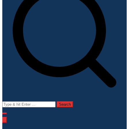
Search
for: