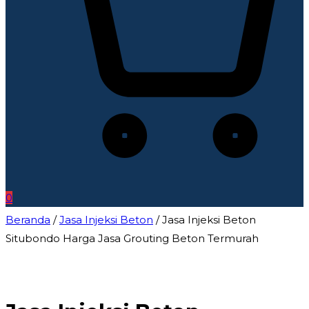
0
Beranda
/
Jasa Injeksi Beton
/ Jasa Injeksi Beton
Situbondo Harga Jasa Grouting Beton Termurah