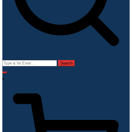
Search
for: