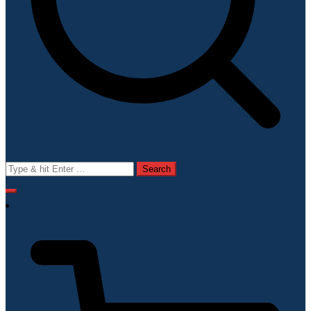
Search
for: