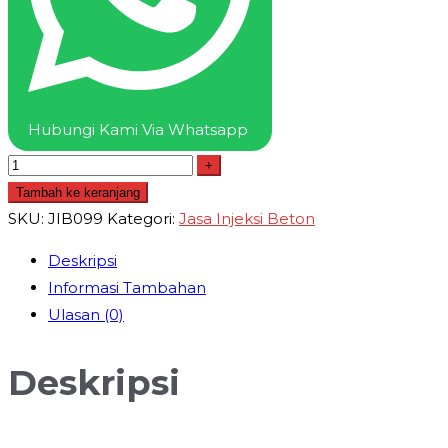
Jasa
Grouting
Beton
Termurah
Hubungi Kami Via Whatsapp
+
Tambah ke keranjang
SKU:
JIB099
Kategori:
Jasa Injeksi Beton
Deskripsi
Informasi Tambahan
Ulasan (0)
Deskripsi