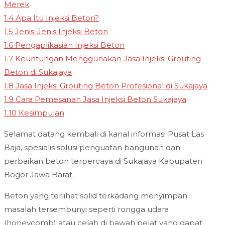
Merek
1.4
Apa Itu Injeksi Beton?
1.5
Jenis-Jenis Injeksi Beton
1.6
Pengaplikasian Injeksi Beton
1.7
Keuntungan Menggunakan Jasa Injeksi Grouting
Beton di Sukajaya
1.8
Jasa Injeksi Grouting Beton Profesional di Sukajaya
1.9
Cara Pemesanan Jasa Injeksi Beton Sukajaya
1.10
Kesimpulan
Selamat datang kembali di kanal informasi Pusat Las
Baja, spesialis solusi penguatan bangunan dan
perbaikan beton terpercaya di Sukajaya Kabupaten
Bogor Jawa Barat.
Beton yang terlihat solid terkadang menyimpan
masalah tersembunyi seperti rongga udara
(honeycomb) atau celah di bawah pelat yang dapat