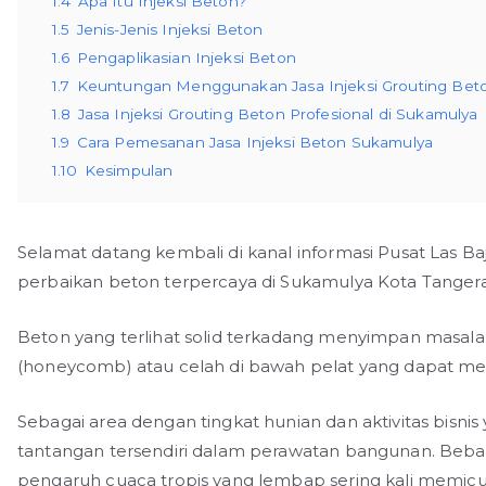
1.4
Apa Itu Injeksi Beton?
1.5
Jenis-Jenis Injeksi Beton
1.6
Pengaplikasian Injeksi Beton
1.7
Keuntungan Menggunakan Jasa Injeksi Grouting Bet
1.8
Jasa Injeksi Grouting Beton Profesional di Sukamulya
1.9
Cara Pemesanan Jasa Injeksi Beton Sukamulya
1.10
Kesimpulan
Selamat datang kembali di kanal informasi Pusat Las Ba
perbaikan beton terpercaya di Sukamulya Kota Tanger
Beton yang terlihat solid terkadang menyimpan masala
(honeycomb) atau celah di bawah pelat yang dapat meng
Sebagai area dengan tingkat hunian dan aktivitas bisni
tantangan tersendiri dalam perawatan bangunan. Beb
pengaruh cuaca tropis yang lembap sering kali memicu 