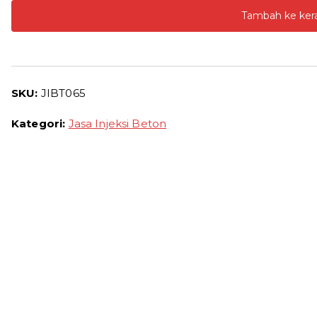
Tambah ke ker
Beton
Sukamulya
Harga
Jasa
SKU:
JIBT065
Grouting
Beton
Kategori:
Jasa Injeksi Beton
Termurah