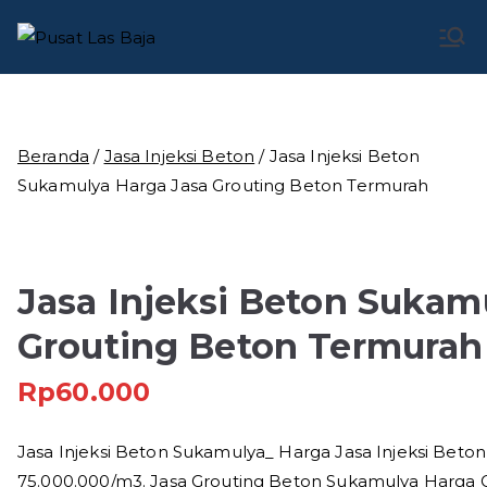
Loncat
ke
Pusat Las
Pusat Bengkel Las Profesional di Indonesia
konten
Baja
Beranda
/
Jasa Injeksi Beton
/ Jasa Injeksi Beton
Sukamulya Harga Jasa Grouting Beton Termurah
Jasa Injeksi Beton Sukam
Grouting Beton Termurah
Rp
60.000
Jasa Injeksi Beton Sukamulya_ Harga Jasa Injeksi Beto
75.000.000/m3. Jasa Grouting Beton Sukamulya Harga 